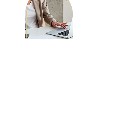
Führungskräft
e
Coaching
Jenseits von richtig und
falsch liegt ein Ort.
Dort treffen wir uns.